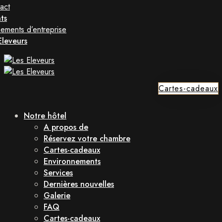
act
ts
ements d’entreprise
Eleveurs
Cartes-cadeaux
Notre hôtel
A propos de
Réservez votre chambre
Cartes-cadeaux
Environnements
Services
Dernières nouvelles
Galerie
FAQ
Cartes-cadeaux