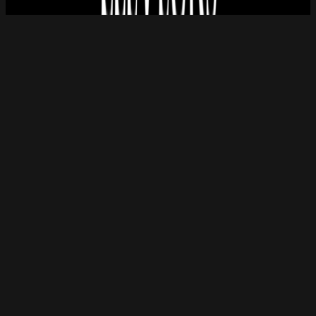
Bienvenue dans notre hôtel-restaurant historique au cœur
de Halle, où la tradition rencontre le confort moderne.
Établi en 1897, nous avons été une maison loin de la
maison pour les voyageurs et les habitants de la région.
Faites l'expérience de la chaleur, de l'ambiance