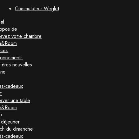
Commutateur Weglot
el
opos de
rvez votre chambre
le&Room
ices
ronnements
ières nouvelles
rie
es-cadeaux
t
rver une table
le&Room
u
t déjeuner
ch du dimanche
es-cadeaux